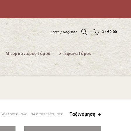
0
/
€
0.00
Login / Register
Μπομπονιέρες Γάμου
Στέφανα Γάμου
Ταξινόμηση
Sorted
βάλλονται όλα - 84 αποτελέσματα
by
latest