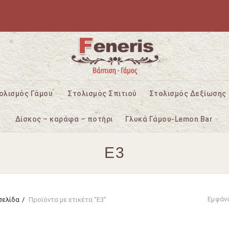
ολισμός Γάμου
Στολισμός Σπιτιού
Στολισμός Δεξίωσης
Δίσκος – καράφα – ποτήρι
Γλυκά Γάμου-Lemon Bar
Ε3
Εμφάν
σελίδα
Προϊόντα με ετικέτα “Ε3”