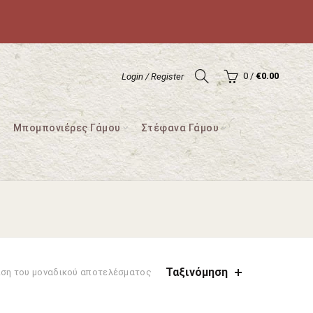
0
/
€
0.00
Login / Register
Μπομπονιέρες Γάμου
Στέφανα Γάμου
Ταξινόμηση
ιση του μοναδικού αποτελέσματος