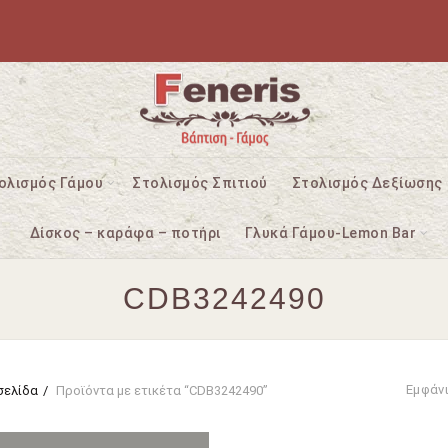
ολισμός Γάμου
Στολισμός Σπιτιού
Στολισμός Δεξίωσης
Δίσκος – καράφα – ποτήρι
Γλυκά Γάμου-Lemon Bar
CDB3242490
Εμφάν
σελίδα
Προϊόντα με ετικέτα “CDB3242490”