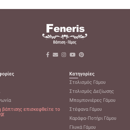
φορίες
Κατηγορίες
Στολισμός Γάμου
λ
Στολισμός Δεξίωσης
νωνία
Μπομπονιέρες Γάμου
δη βάπτισης επισκεφθείτε το
Στέφανα Γάμου
.gr
Καράφα-Ποτήρι Γάμου
Γλυκά Γάμου