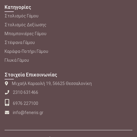
Κατηγορίες
Στολισμός Γάμου
Στολισμός Δεξίωσης
Μπομπονιέρες Γάμου
Στέφανα Γάμου
Καράφα-Ποτήρι Γάμου
Γλυκά Γάμου
Στοιχεία Επικοινωνίας
Μιχαήλ Καραολή 19, 56625 Θεσσαλονίκη
2310 631466
6976 227100
info@feneris.gr