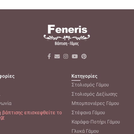
φορίες
Κατηγορίες
Στολισμός Γάμου
λ
Στολισμός Δεξίωσης
νωνία
Μπομπονιέρες Γάμου
δη βάπτισης επισκεφθείτε το
Στέφανα Γάμου
.gr
Καράφα-Ποτήρι Γάμου
Γλυκά Γάμου