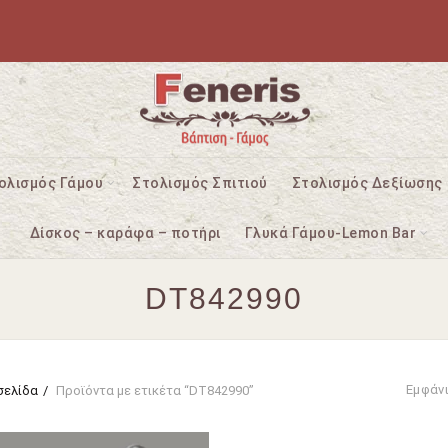
ολισμός Γάμου
Στολισμός Σπιτιού
Στολισμός Δεξίωσης
Δίσκος – καράφα – ποτήρι
Γλυκά Γάμου-Lemon Bar
DT842990
Εμφάν
σελίδα
Προϊόντα με ετικέτα “DT842990”