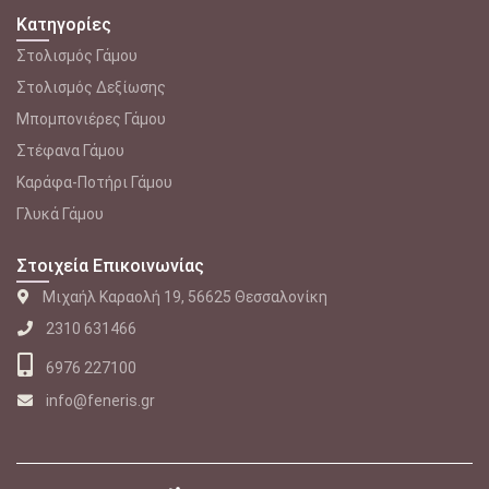
Κατηγορίες
Στολισμός Γάμου
Στολισμός Δεξίωσης
Μπομπονιέρες Γάμου
Στέφανα Γάμου
Καράφα-Ποτήρι Γάμου
Γλυκά Γάμου
Στοιχεία Επικοινωνίας
Μιχαήλ Καραολή 19, 56625 Θεσσαλονίκη
2310 631466
6976 227100
info@feneris.gr