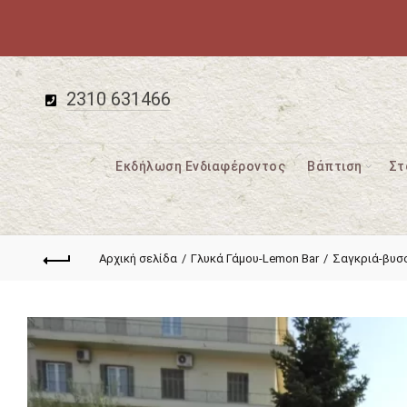
2310 631466
Εκδήλωση Ενδιαφέροντος
Βάπτιση
Στ
Αρχική σελίδα
Γλυκά Γάμου-Lemon Bar
Σαγκριά-βυσ