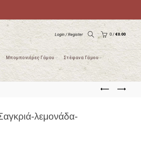
0
/
€
0.00
Login / Register
Μπομπονιέρες Γάμου
Στέφανα Γάμου
αγκριά-λεμονάδα-