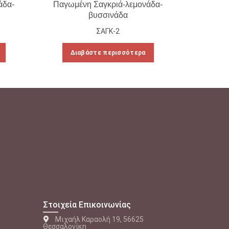
άδα-
Παγωμένη Σαγκριά-λεμονάδα-
Παγωμέ
βυσσινάδα
ΣΑΓΚ-2
Διαβάστε περισσότερα
Δι
Στοιχεία Επικοινωνίας
Μιχαήλ Καραολή 19, 56625
Θεσσαλονίκη