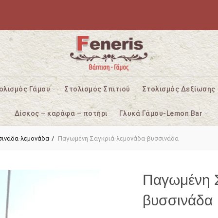
ολισμός Γάμου
Στολισμός Σπιτιού
Στολισμός Δεξίωσης
Δίσκος – καράφα – ποτήρι
Γλυκά Γάμου-Lemon Bar
σινάδα-λεμονάδα
Παγωμένη Σαγκριά-λεμονάδα-βυσσινάδα
Παγωμένη Σ
βυσσινάδα