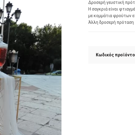
Δροσερή γευστική πρότ
Η σαγκριά είναι φτιαγμ
με κομμάτια φρούτων επ
Άλλη δροσερή πρόταση ε
Κωδικός προϊόντο