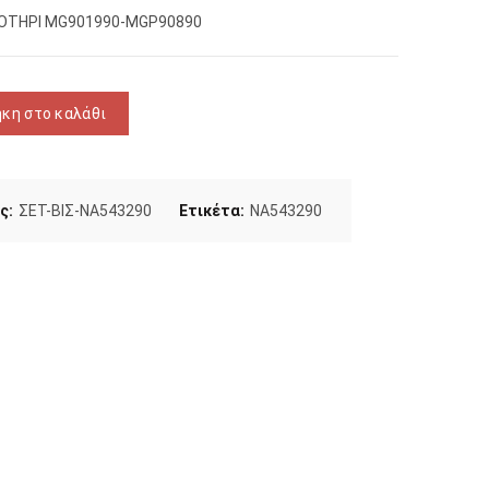
ΟΤΗΡΙ MG901990-MGP90890
ΑΦΑ-ΠΟΤΗΡΙ ποσότητα
κη στο καλάθι
ς:
ΣΕΤ-ΒΙΣ-NA543290
Ετικέτα:
NA543290