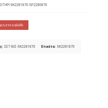
ΟΤΗΡΙ SK2281870-SP2280870
ΑΦΑ-ΠΟΤΗΡΙ ποσότητα
κη στο καλάθι
ς:
ΣΕΤ-ΒΙΣ-SK2281870
Ετικέτα:
SK2281870