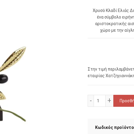
Χρυσό Κλαδί Ελιάς Δ
ένα σύμβολο ειρήν
αριστοκρατικής αισ
χώρο με την αίγλ
Στην τιμή περιλαμβάνετ
εταιρίας Χατζηγιαννάκη
Μπομπονιέρα γάμ
Προσθή
Κωδικός προϊόντο