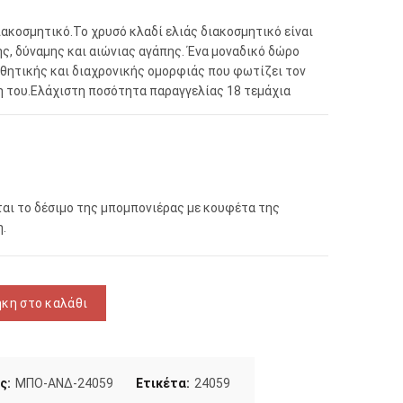
ιακοσμητικό.Το χρυσό κλαδί ελιάς διακοσμητικό είναι
ης, δύναμης και αιώνιας αγάπης. Ένα μοναδικό δώρο
θητικής και διαχρονικής ομορφιάς που φωτίζει τον
η του.Ελάχιστη ποσότητα παραγγελίας 18 τεμάχια
αι το δέσιμο της μπομπονιέρας με κουφέτα της
.
ου 24059 ποσότητα
κη στο καλάθι
ς:
ΜΠΟ-ΑΝΔ-24059
Ετικέτα:
24059