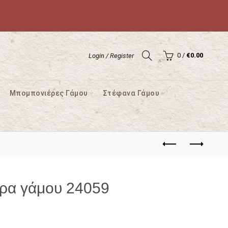
0
/
€
0.00
Login / Register
Μπομπονιέρες Γάμου
Στέφανα Γάμου
ρα γάμου 24059