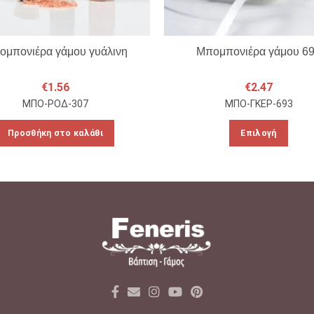
ομπονιέρα γάμου γυάλινη
Μπομπονιέρα γάμου 6
€
1.56
€
2.47
ΜΠΟ-ΡΟΔ-307
ΜΠΟ-ΓΚΕΡ-693
Αυτό
Προσθήκη στο καλάθι
Επιλογή
το
προϊό
έχει
πολλ
παραλ
Οι
επιλο
μπορ
να
επιλε
στη
σελίδ