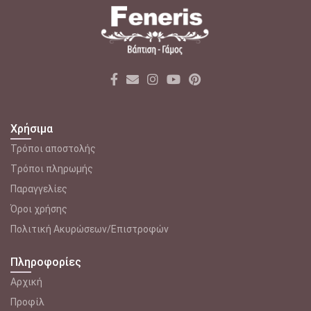
Οι
επιλογές
μπορούν
να
επιλεγούν
στη
σελίδα
του
Χρήσιμα
προϊόντος
Τρόποι αποστολής
Tρόποι πληρωμής
Παραγγελίες
Όροι χρήσης
Πολιτική Ακυρώσεων/Επιστροφών
Πληροφορίες
Αρχική
Προφίλ