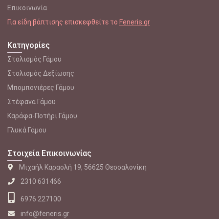
Επικοινωνία
Για είδη βάπτισης επισκεφθείτε το
Feneris.gr
Κατηγορίες
Στολισμός Γάμου
Στολισμός Δεξίωσης
Μπομπονιέρες Γάμου
Στέφανα Γάμου
Καράφα-Ποτήρι Γάμου
Γλυκά Γάμου
Στοιχεία Επικοινωνίας
Μιχαήλ Καραολή 19, 56625 Θεσσαλονίκη
2310 631466
6976 227100
info@feneris.gr