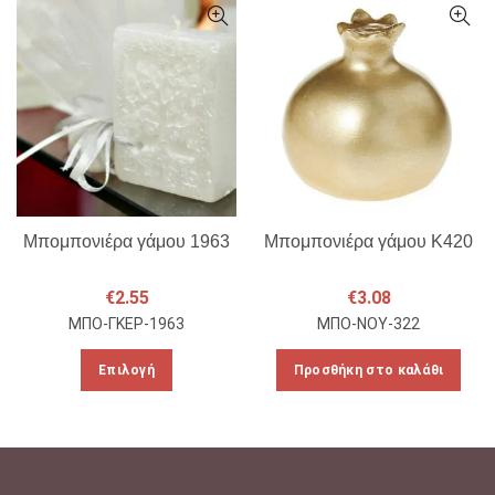
Μπομπονιέρα γάμου 1963
Μπομπονιέρα γάμου Κ420
€
2.55
€
3.08
ΜΠΟ-ΓΚΕΡ-1963
ΜΠΟ-ΝΟΥ-322
Αυτό
Επιλογή
Προσθήκη στο καλάθι
το
προϊόν
έχει
πολλαπλές
παραλλαγές.