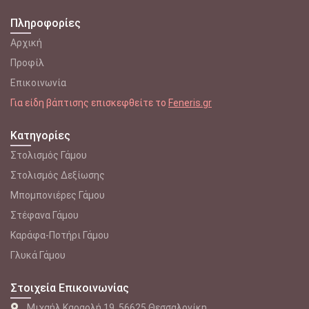
Πληροφορίες
Αρχική
Προφίλ
Επικοινωνία
Για είδη βάπτισης επισκεφθείτε το
Feneris.gr
Κατηγορίες
Στολισμός Γάμου
Στολισμός Δεξίωσης
Μπομπονιέρες Γάμου
Στέφανα Γάμου
Καράφα-Ποτήρι Γάμου
Γλυκά Γάμου
Στοιχεία Επικοινωνίας
Μιχαήλ Καραολή 19, 56625 Θεσσαλονίκη