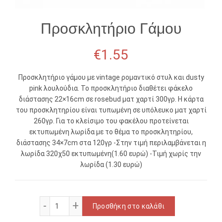
Προσκλητήριο Γάμου
€
1.55
Προσκλητήριο γάμου με vintage ρομαντικό στυλ και dusty
pink λουλούδια. Το προσκλητήριο διαθέτει φάκελο
διάστασης 22×16cm σε rosebud ματ χαρτί 300γρ. Η κάρτα
του προσκλητηρίου είναι τυπωμένη σε υπόλευκο ματ χαρτί
260γρ. Για το κλείσιμο του φακέλου προτείνεται
εκτυπωμένη λωρίδα με το θέμα το προσκλητηρίου,
διάστασης 34×7cm στα 120γρ -Στην τιμή περιλαμβάνεται η
λωρίδα 320χ50 εκτυπωμένη(1.60 ευρώ) -Τιμή χωρίς την
λωρίδα (1.30 ευρώ)
Προσκλητήριο Γάμου ποσότητα
Προσθήκη στο καλάθι