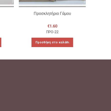
Προσκλητήριο Γάμου
Πρ
€
1.60
ΠΡΟ-22
Προσθήκη στο καλάθι
Πρ