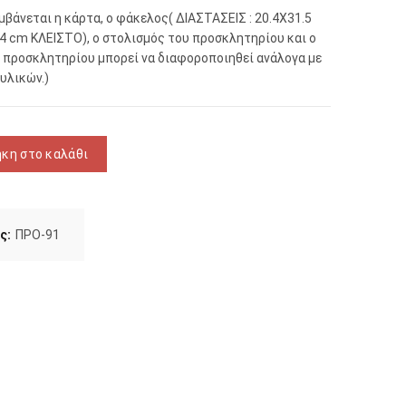
μβάνεται η κάρτα, ο φάκελος( ΔΙΑΣΤΑΣΕΙΣ : 20.4Χ31.5
4 cm ΚΛΕΙΣΤΟ), ο στολισμός του προσκλητηρίου και ο
υ προσκλητηρίου μπορεί να διαφοροποιηθεί ανάλογα με
υλικών.)
μου ποσότητα
κη στο καλάθι
ς:
ΠΡΟ-91