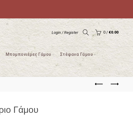
0
/
€
0.00
Login / Register
Μπομπονιέρες Γάμου
Στέφανα Γάμου
ριο Γάμου