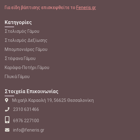
Για είδη βάπτισης επισκεφθείτε το
Feneris.gr
Κατηγορίες
Στολισμός Γάμου
Στολισμός Δεξίωσης
Μπομπονιέρες Γάμου
Στέφανα Γάμου
Καράφα-Ποτήρι Γάμου
Γλυκά Γάμου
Στοιχεία Επικοινωνίας
Μιχαήλ Καραολή 19, 56625 Θεσσαλονίκη
2310 631466
6976 227100
info@feneris.gr