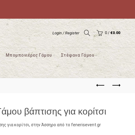
0
/
€
0.00
Login / Register
Μπομπονιέρες Γάμου
Στέφανα Γάμου
άμου βάπτισης για κορίτσι
ης για κορίτσι, στην Άσσηρο από το fenerisevent.gr