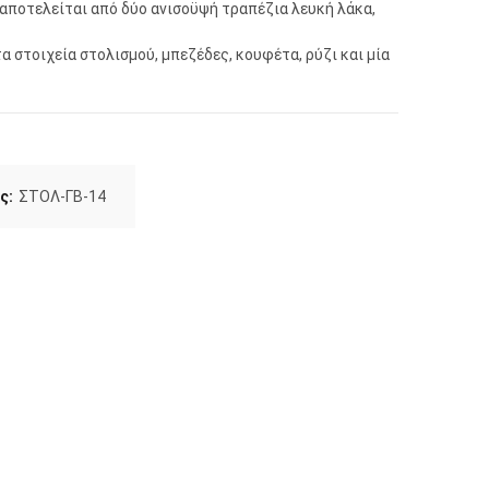
αποτελείται από δύο ανισοϋψή τραπέζια λευκή λάκα,
α στοιχεία στολισμού, μπεζέδες, κουφέτα, ρύζι και μία
ς:
ΣΤΟΛ-ΓΒ-14