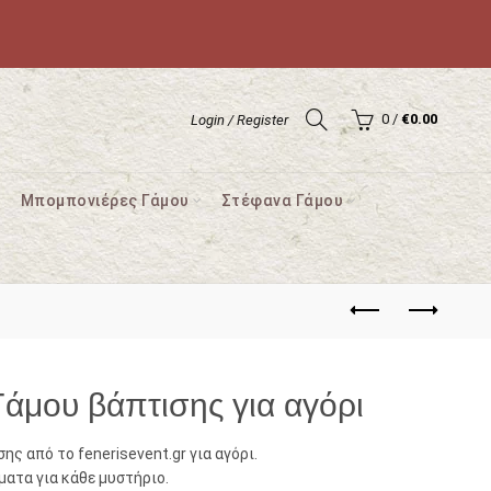
0
/
€
0.00
Login / Register
Μπομπονιέρες Γάμου
Στέφανα Γάμου
Γάμου βάπτισης για αγόρι
ς από το fenerisevent.gr για αγόρι.
ατα για κάθε μυστήριο.