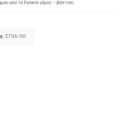
άμου από το Feneris γάμος – βάπτιση.
ς:
ΣΤΟΛ-101