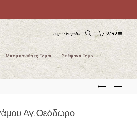
0
/
€
0.00
Login / Register
Μπομπονιέρες Γάμου
Στέφανα Γάμου
γάμου Αγ.Θεόδωροι