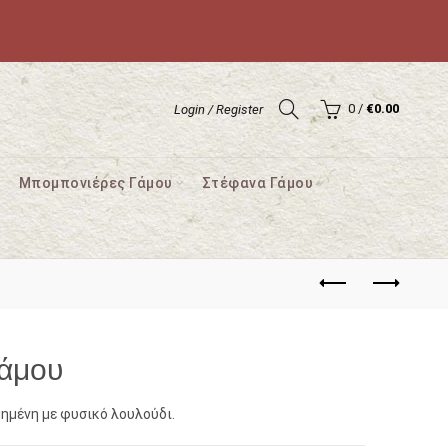
0
/
€
0.00
Login / Register
Μπομπονιέρες Γάμου
Στέφανα Γάμου
άμου
ημένη με φυσικό λουλούδι.