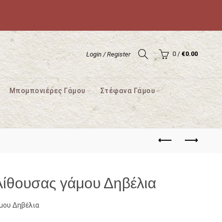
0
/
€
0.00
Login / Register
Μπομπονιέρες Γάμου
Στέφανα Γάμου
Αίθουσας γάμου Δηβέλια
μου Δηβέλια