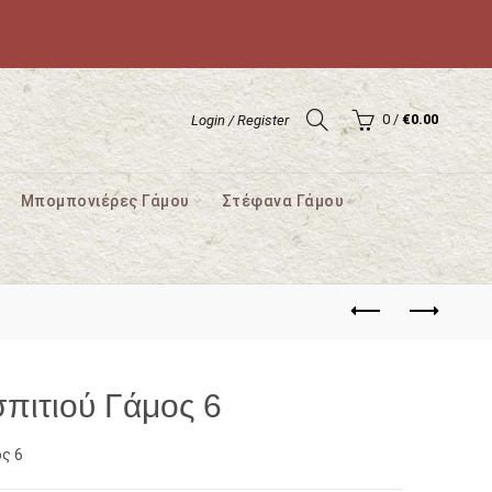
0
/
€
0.00
Login / Register
Μπομπονιέρες Γάμου
Στέφανα Γάμου
σπιτιού Γάμος 6
ς 6