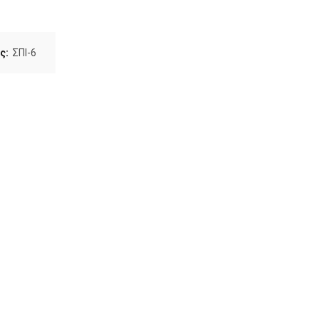
ς:
ΣΠΙ-6