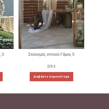
ς 3
Στολισμός σπιτιού Γάμος 5
Στολι
ΣΠΙ-5
Διαβάστε περισσότερα
Δι