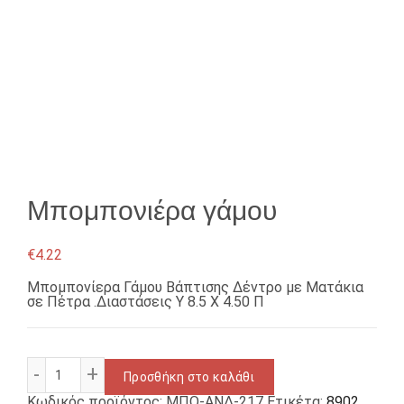
Μπομπονιέρα γάμου
€
4.22
Μπομπονίερα Γάμου Βάπτισης Δέντρο με Ματάκια
σε Πέτρα .Διαστάσεις Υ 8.5 X 4.50 Π
Μπομπονιέρα γάμου ποσότητα
Προσθήκη στο καλάθι
Κωδικός προϊόντος:
ΜΠΟ-ΑΝΔ-217
Ετικέτα:
8902