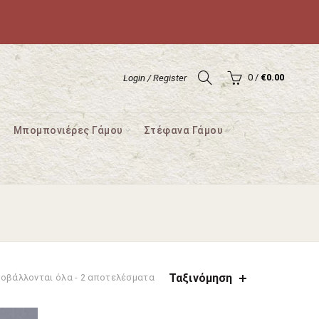
0
/
€
0.00
Login / Register
Μπομπονιέρες Γάμου
Στέφανα Γάμου
Ταξινόμηση
Sorted
οβάλλονται όλα - 2 αποτελέσματα
by
average