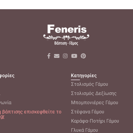
φορίες
Κατηγορίες
Στολισμός Γάμου
λ
Στολισμός Δεξίωσης
νωνία
Μπομπονιέρες Γάμου
δη βάπτισης επισκεφθείτε το
Στέφανα Γάμου
.gr
Καράφα-Ποτήρι Γάμου
Γλυκά Γάμου