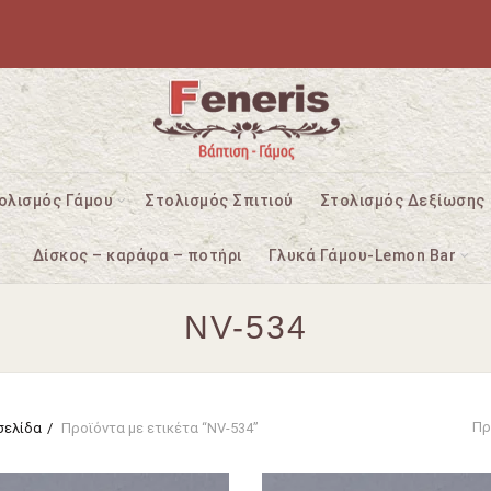
ολισμός Γάμου
Στολισμός Σπιτιού
Στολισμός Δεξίωσης
Δίσκος – καράφα – ποτήρι
Γλυκά Γάμου-Lemon Bar
NV-534
Πρ
σελίδα
Προϊόντα με ετικέτα “NV-534”