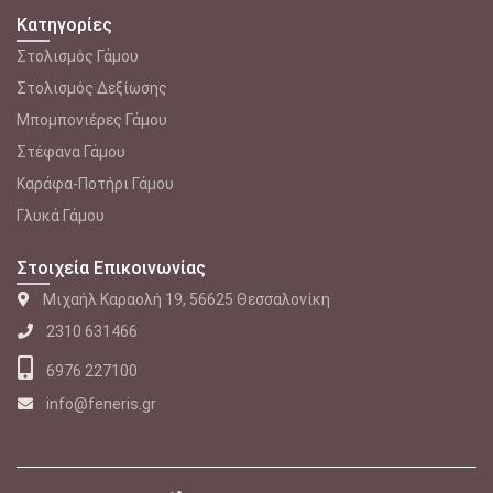
Κατηγορίες
Στολισμός Γάμου
Στολισμός Δεξίωσης
Μπομπονιέρες Γάμου
Στέφανα Γάμου
Καράφα-Ποτήρι Γάμου
Γλυκά Γάμου
Στοιχεία Επικοινωνίας
Μιχαήλ Καραολή 19, 56625 Θεσσαλονίκη
2310 631466
6976 227100
info@feneris.gr